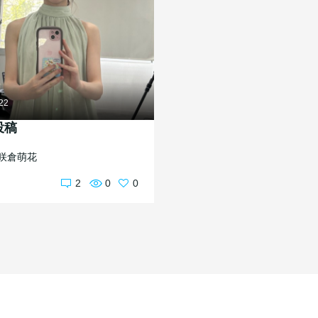
.22
投稿
咲倉萌花
2
0
0