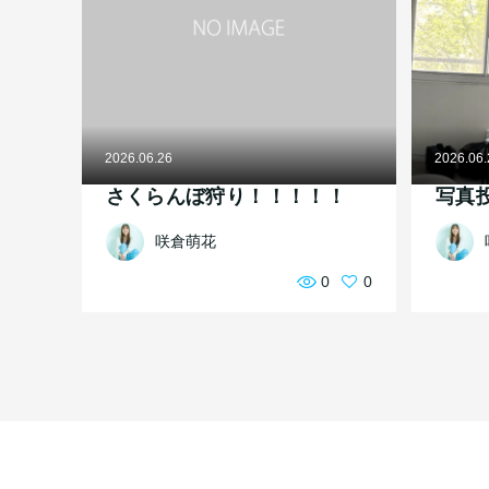
2026.06.26
2026.06
さくらんぼ狩り！！！！！
写真
咲倉萌花
0
0